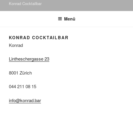
Konrad Cocktailbar
Menü
KONRAD COCKTAILBAR
Konrad
Lintheschergasse 23
8001 Zürich
044 211 08 15
info@konrad.bar
Montag – Freitag ab 15 Uhr, Samstag ab 14 Uhr